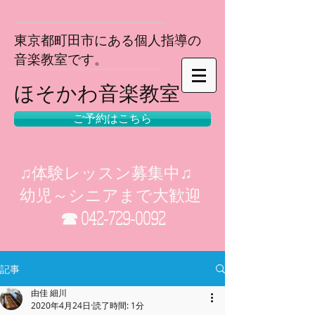
東京都町田市にある個人指導の
音楽教室で
す。
​ほそかわ音楽教室
ご予約はこちら
♫体験レッスン募集中♫
幼児～シニアまで大歓迎
☎
042-729-0092
記事
由佳 細川
2020年4月24日
読了時間: 1分