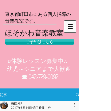
東京都町田市にある個人指導の
音楽教室で
す。
​ほそかわ音楽教室
ご予約はこちら
♫体験レッスン募集中♫
幼児～シニアまで大歓迎
☎
042-729-0092
記事
由佳 細川
2017年8月14日
読了時間: 1分